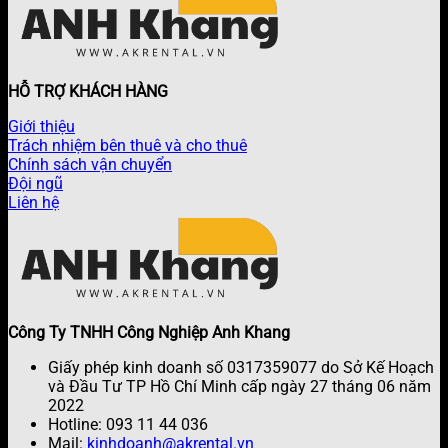
HỖ TRỢ KHÁCH HÀNG
Giới thiệu
Trách nhiệm bên thuê và cho thuê
Chính sách vận chuyển
Đội ngũ
Liên hệ
Công Ty TNHH Công Nghiệp Anh Khang
Giấy phép kinh doanh số 0317359077 do Sở Kế Hoạch
và Đầu Tư TP Hồ Chí Minh cấp ngày 27 tháng 06 năm
2022
Hotline: 093 11 44 036
Mail:
kinhdoanh@akrental.vn