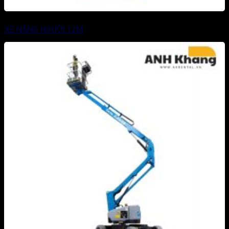
XE NÂNG NGƯỜI 12M