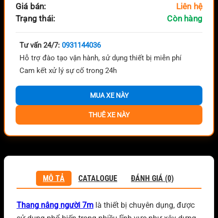
Giá bán:
Liên hệ
Trạng thái:
Còn hàng
Tư vấn 24/7:
0931144036
Hỗ trợ đào tạo vận hành, sử dụng thiết bị miễn phí
Cam kết xử lý sự cố trong 24h
MUA XE NÀY
THUÊ XE NÀY
MÔ TẢ
CATALOGUE
ĐÁNH GIÁ (0)
Thang
nâng người 7m
là thiết bị chuyên dụng, được