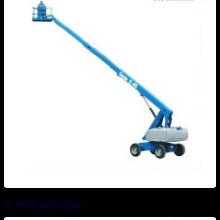
XE NÂNG NGƯỜI 22M