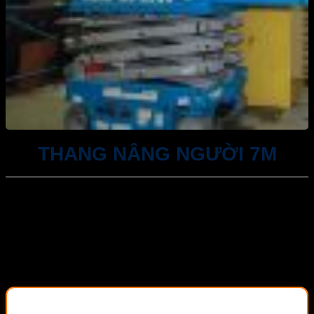
THANG NÂNG NGƯỜI 7M
Tư vấn 24/7: 093 11 44 036
Email: kinhdoanh@akrental.vn
Hỗ trợ đào tạo vận hành, sử dụng thiết bị miễn phí
Cam kết xử lý sự cố trong 24h
Sản phẩm chất lượng cao đầy đủ kiểm định an toàn,
đáp ứng đầy đủ các tiêu chuẩn an toàn lao động