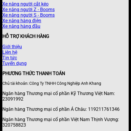
Xe nâng người cắt kéo
Xe nâng người Z - Booms
Xe nâng người S - Booms
Xe nâng hàng điện
Xe nâng hàng đầu
HỖ TRỢ KHÁCH HÀNG
Giới thiệu
Liên hệ
Tin tức
Tuyển dụng
PHƯƠNG THỨC THANH TOÁN
Chủ tài khoản: Công Ty TNHH Công Nghiệp Anh Khang
Ngân hàng Thương mại cổ phần Kỹ Thương Việt Nam:
23091992
Ngân hàng Thương mại cổ phần Á Châu: 119211761346
Ngân hàng Thương mại cổ phần Việt Nam Thịnh Vượng:
320758823