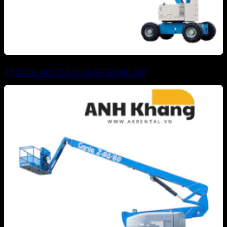
XE NÂNG NGƯỜI BOOMLIFT GENIE Z60