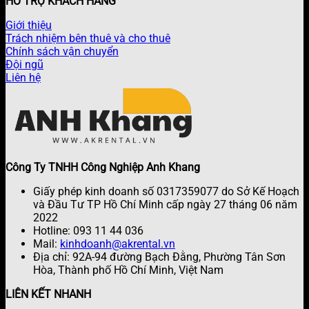
HỖ TRỢ KHÁCH HÀNG
Giới thiệu
Trách nhiệm bên thuê và cho thuê
Chính sách vận chuyển
Đội ngũ
Liên hệ
Công Ty TNHH Công Nghiệp Anh Khang
Giấy phép kinh doanh số 0317359077 do Sở Kế Hoạch
và Đầu Tư TP Hồ Chí Minh cấp ngày 27 tháng 06 năm
2022
Hotline: 093 11 44 036
Mail:
kinhdoanh@akrental.vn
Địa chỉ: 92A-94 đường Bạch Đằng, Phường Tân Sơn
Hòa, Thành phố Hồ Chí Minh, Việt Nam
LIÊN KẾT NHANH