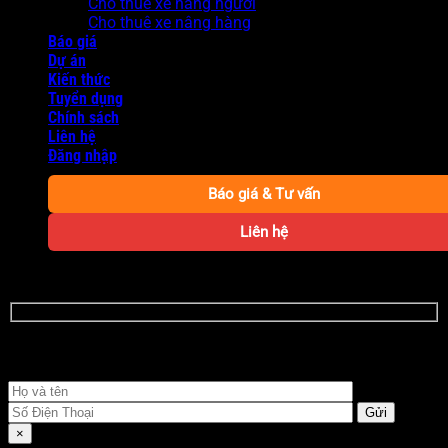
Cho thuê xe nâng người
Cho thuê xe nâng hàng
Báo giá
Dự án
Kiến thức
Tuyển dụng
Chính sách
Liên hệ
Đăng nhập
Báo giá & Tư vấn
Liên hệ
NHẬN BÁO GIÁ THUÊ XE CHI TIẾT NGAY
Quý khách vui lòng điền đầy đủ thông tin dưới đây
×