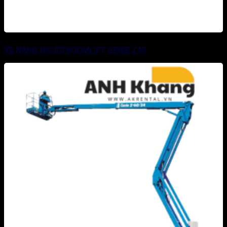
XE NÂNG NGƯỜI BOOMLIFT GENIE Z45