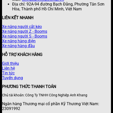
Địa chỉ: 92A-94 đường Bạch Đằng, Phường Tân Sơn
Hòa, Thành phố Hồ Chí Minh, Việt Nam
LIÊN KẾT NHANH
Xe nâng người cắt kéo
Xe nâng người Z - Booms
Xe nâng người S - Booms
Xe nâng hàng điện
Xe nâng hàng đầu
HỖ TRỢ KHÁCH HÀNG
Giới thiệu
Liên hệ
Tin tức
Tuyển dụng
PHƯƠNG THỨC THANH TOÁN
Chủ tài khoản: Công Ty TNHH Công Nghiệp Anh Khang
Ngân hàng Thương mại cổ phần Kỹ Thương Việt Nam:
23091992