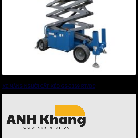
XE NÂNG NGƯỜI CẮT KÉO GS-3369 RT/DC