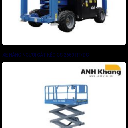
XE NÂNG NGƯỜI CẮT KÉO GS-2669 RT/DC