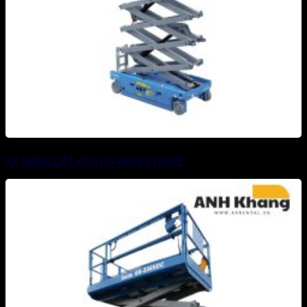
XE NÂNG CẮT KÉO GS-4655 E-DRIVE