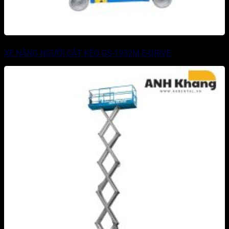
XE NÂNG NGƯỜI CẮT KÉO GS-1932M E-DRIVE