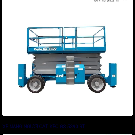
XE NÂNG NGƯỜI CẮT KÉO GS-5390 RT