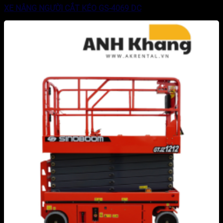
XE NÂNG NGƯỜI CẮT KÉO GS-4069 DC