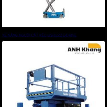
XE NÂNG NGƯỜI CẮT KÉO GS-3232 E-DRIVE