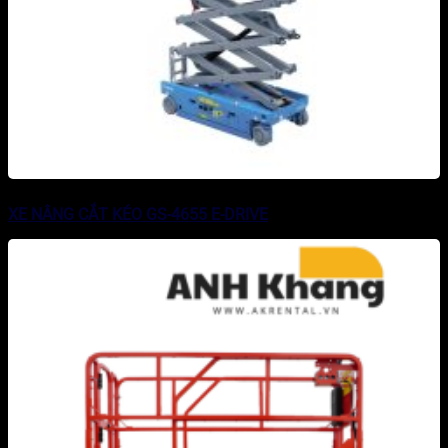
XE NÂNG CẮT KÉO GS-4655 E-DRIVE