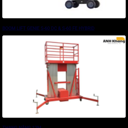
BOOM LIFT GENIE S-60 DC & S-60 FE HYBRID
THANG NÂNG 12M