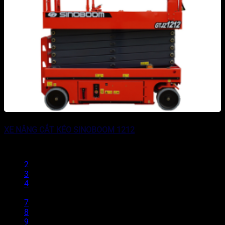
XE NÂNG CẮT KÉO SINOBOOM 1212
1
2
3
4
…
7
8
9