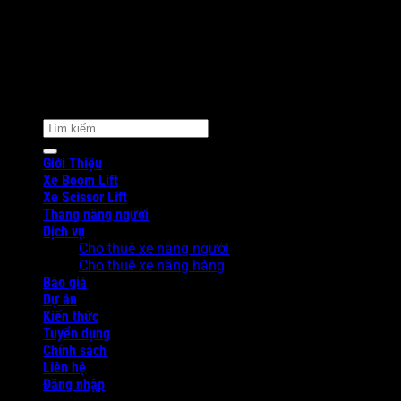
Copyright 2026 ©
AKRental
Tìm
kiếm:
Giới Thiệu
Xe Boom Lift
Xe Scissor Lift
Thang nâng người
Dịch vụ
Cho thuê xe nâng người
Cho thuê xe nâng hàng
Báo giá
Dự án
Kiến thức
Tuyển dụng
Chính sách
Liên hệ
Đăng nhập