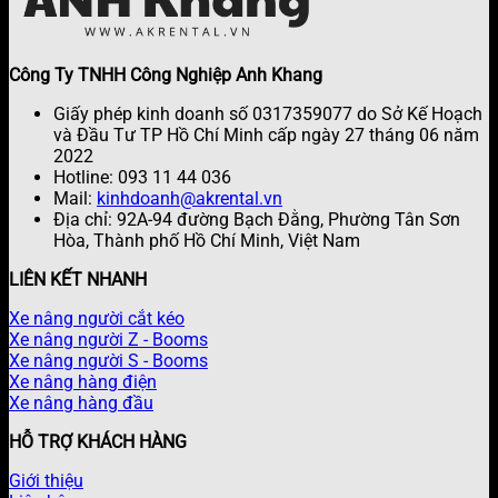
Công Ty TNHH Công Nghiệp Anh Khang
Giấy phép kinh doanh số 0317359077 do Sở Kế Hoạch
và Đầu Tư TP Hồ Chí Minh cấp ngày 27 tháng 06 năm
2022
Hotline: 093 11 44 036
Mail:
kinhdoanh@akrental.vn
Địa chỉ: 92A-94 đường Bạch Đằng, Phường Tân Sơn
Hòa, Thành phố Hồ Chí Minh, Việt Nam
LIÊN KẾT NHANH
Xe nâng người cắt kéo
Xe nâng người Z - Booms
Xe nâng người S - Booms
Xe nâng hàng điện
Xe nâng hàng đầu
HỖ TRỢ KHÁCH HÀNG
Giới thiệu