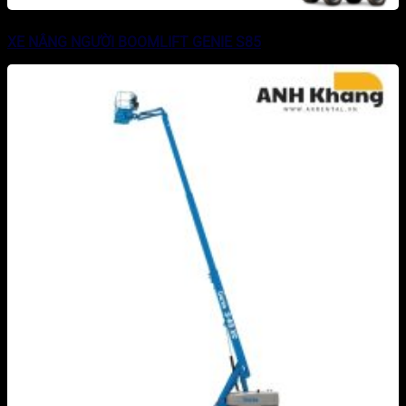
XE NÂNG NGƯỜI BOOMLIFT GENIE S85