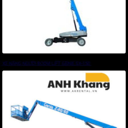
XE NÂNG NGƯỜI BOOM LIFT GENIE SX-150