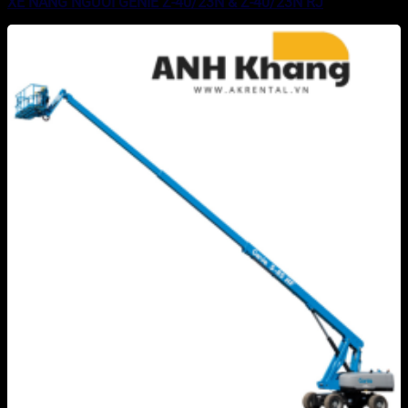
XE NÂNG NGƯỜI GENIE Z-40/23N & Z-40/23N RJ