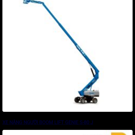
XE NÂNG NGƯỜI BOOM LIFT GENIE S-80 J