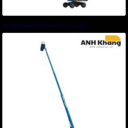
XE NÂNG NGƯỜI S-BOOM GENIE S-65 XC