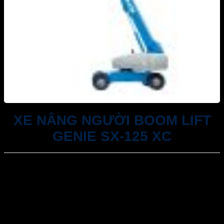
XE NÂNG NGƯỜI BOOM LIFT
GENIE SX-125 XC
Tư vấn 24/7: 093 11 44 036
Email: kinhdoanh@akrental.vn
Hỗ trợ đào tạo vận hành, sử dụng thiết bị miễn phí
Cam kết xử lý sự cố trong 24h
Sản phẩm chất lượng cao đầy đủ kiểm định an toàn,
đáp ứng đầy đủ các tiêu chuẩn an toàn lao động