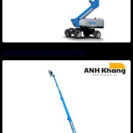
XE NÂNG NGƯỜI BOOMLIFT GENIE S60