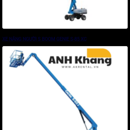
XE NÂNG NGƯỜI S BOOM GENIE S-85 XC