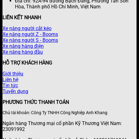
Địa chỉ: 92A-94 đường Bạch Đằng, Phường Tân Sơn
Hòa, Thành phố Hồ Chí Minh, Việt Nam
LIÊN KẾT NHANH
Xe nâng người cắt kéo
Xe nâng người Z - Booms
Xe nâng người S - Booms
Xe nâng hàng điện
Xe nâng hàng đầu
HỖ TRỢ KHÁCH HÀNG
Giới thiệu
Liên hệ
Tin tức
Tuyển dụng
PHƯƠNG THỨC THANH TOÁN
Chủ tài khoản: Công Ty TNHH Công Nghiệp Anh Khang
Ngân hàng Thương mại cổ phần Kỹ Thương Việt Nam:
23091992