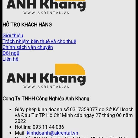
HỖ TRỢ KHÁCH HÀNG
Giới thiệu
Trách nhiệm bên thuê và cho thuê
Chính sách vận chuyển
Đội ngũ
Liên hệ
Công Ty TNHH Công Nghiệp Anh Khang
Giấy phép kinh doanh số 0317359077 do Sở Kế Hoạch
và Đầu Tư TP Hồ Chí Minh cấp ngày 27 tháng 06 năm
2022
Hotline: 093 11 44 036
Mail:
kinhdoanh@akrental.vn