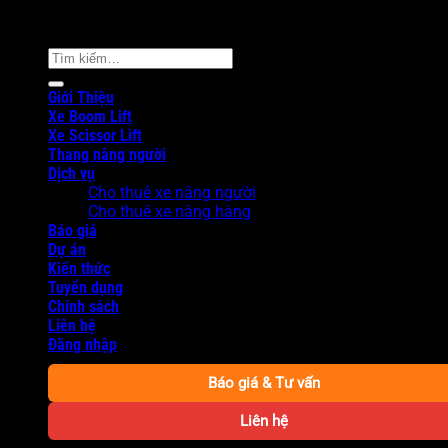
Copyright 2026 ©
AKRental
Tìm
kiếm:
Giới Thiệu
Xe Boom Lift
Xe Scissor Lift
Thang nâng người
Dịch vụ
Cho thuê xe nâng người
Cho thuê xe nâng hàng
Báo giá
Dự án
Kiến thức
Tuyển dụng
Chính sách
Liên hệ
Đăng nhập
Báo giá & Tư vấn
Liên hệ