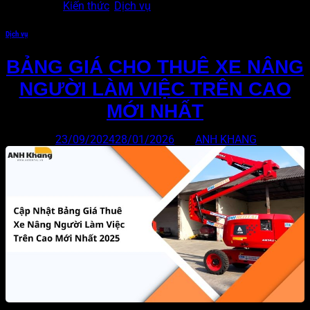
Đăng trong
Kiến thức
,
Dịch vụ
Dịch vụ
BẢNG GIÁ CHO THUÊ XE NÂNG
NGƯỜI LÀM VIỆC TRÊN CAO
MỚI NHẤT
Đăng vào
23/09/2024
28/01/2026
bởi
ANH KHANG