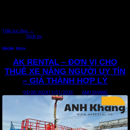
Xe nâng người làm việc trên cao là thiết bị hỗ trợ thi công và
bảo trì tại những khu vực có độ cao vượt quá tầm với của
con người. Nhờ khả năng nâng hạ linh hoạt, tải trọng lớn và
vận hành an toàn, xe giúp nâng cao…
Tiếp tục đọc
→
Đăng trong
Dịch vụ
Kiến thức
,
Dịch vụ
AK RENTAL – ĐƠN VỊ CHO
THUÊ XE NÂNG NGƯỜI UY TÍN
– GIÁ THÀNH HỢP LÝ
Đăng vào
04/08/2024
13/01/2026
bởi
ANH KHANG