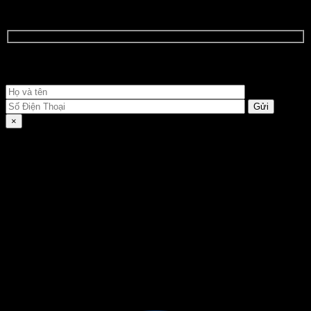
NHẬN BÁO GIÁ THUÊ XE CHI TIẾT NGAY
Quý khách vui lòng điền đầy đủ thông tin dưới đây
×