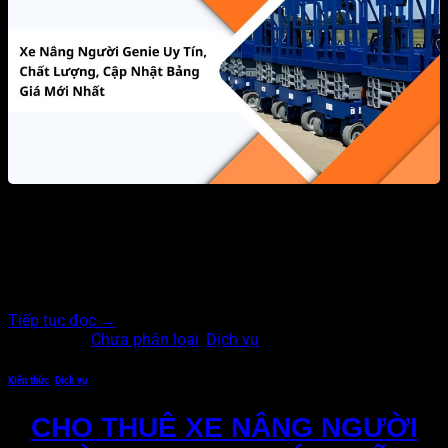
Trong các thiết bị làm việc trên cao, xe nâng người Genie nổi
bật nhờ thiết kế nhỏ gọn và vận hành bền bỉ. Thương hiệu
này cung cấp nhiều dòng sản phẩm đa dạng, phù hợp cho
nhiều lĩnh vực công nghiệp khác nhau. Mỗi dòng xe đều
mang…
Tiếp tục đọc
→
Đăng trong
Chưa phân loại
,
Dịch vụ
Kiến thức
,
Dịch vụ
CHO THUÊ XE NÂNG NGƯỜI