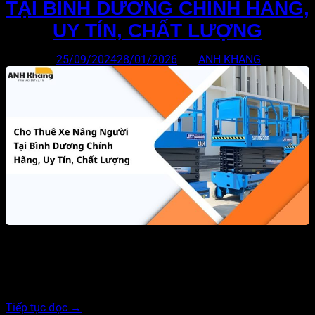
TẠI BÌNH DƯƠNG CHÍNH HÃNG,
UY TÍN, CHẤT LƯỢNG
Đăng vào
25/09/2024
28/01/2026
bởi
ANH KHANG
Bạn đang tìm kiếm đơn vị cho thuê xe nâng người tại Bình
Dương chất lượng, giá cả cạnh tranh? AK Rental cung cấp
nhiều loại từ xe cắt kéo, xe boom lift đến xe tự vận hành đời
mới, thỏa mãn nhu cầu thi công ở nhiều độ cao….
Tiếp tục đọc
→