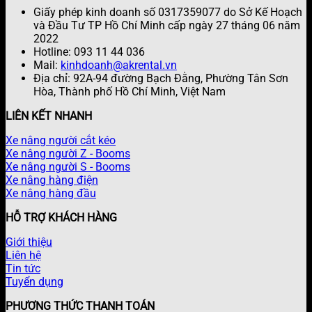
Giấy phép kinh doanh số 0317359077 do Sở Kế Hoạch
và Đầu Tư TP Hồ Chí Minh cấp ngày 27 tháng 06 năm
2022
Hotline: 093 11 44 036
Mail:
kinhdoanh@akrental.vn
Địa chỉ: 92A-94 đường Bạch Đằng, Phường Tân Sơn
Hòa, Thành phố Hồ Chí Minh, Việt Nam
LIÊN KẾT NHANH
Xe nâng người cắt kéo
Xe nâng người Z - Booms
Xe nâng người S - Booms
Xe nâng hàng điện
Xe nâng hàng đầu
HỖ TRỢ KHÁCH HÀNG
Giới thiệu
Liên hệ
Tin tức
Tuyển dụng
PHƯƠNG THỨC THANH TOÁN