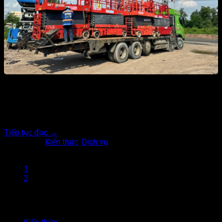
Hiện nay, có vô số các đơn vị cho thuê xe nâng người mọc
lên. Tuy nhiên, không phải bất kỳ địa điểm cho thuê nào
cũng chất lượng, giá thành hợp lý. AK Rental tự hào khi trở
thành một trong những đơn vị cho thuê xe uy tín,…
Tiếp tục đọc
→
Đăng trong
Kiến thức
,
Dịch vụ
1
2
3
DANH MỤC BÀI VIẾT