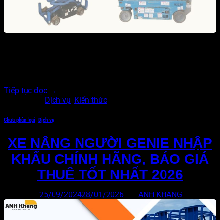
Thang nâng người mini và xe nâng người mini là giải pháp
tối ưu cho các công việc trên cao, đặc biệt trong điều kiện
làm việc tại không gian hạn chế và yêu cầu tầm với nhỏ.
Chúng thường được sử dụng trong các nhiệm vụ bảo trì, lắp…
Tiếp tục đọc
→
Đăng trong
Dịch vụ
,
Kiến thức
Chưa phân loại
,
Dịch vụ
XE NÂNG NGƯỜI GENIE NHẬP
KHẨU CHÍNH HÃNG, BÁO GIÁ
THUÊ TỐT NHẤT 2026
Đăng vào
25/09/2024
28/01/2026
bởi
ANH KHANG