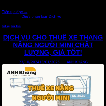
có được sự hỗ trợ tối ưu trong nhiều công…
Tiếp tục đọc
→
Đăng trong
Chưa phân loại
,
Dịch vụ
Dịch vụ
,
Kiến thức
DỊCH VỤ CHO THUÊ XE THANG
NÂNG NGƯỜI MINI CHẤT
LƯỢNG, GIÁ TỐT!
Đăng vào
23/10/2024
13/01/2026
bởi
ANH KHANG