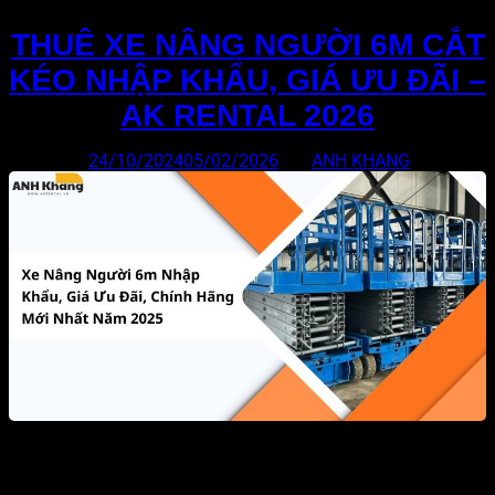
THUÊ XE NÂNG NGƯỜI 6M CẮT
KÉO NHẬP KHẨU, GIÁ ƯU ĐÃI –
AK RENTAL 2026
Đăng vào
24/10/2024
05/02/2026
bởi
ANH KHANG
Bạn từng băn khoăn lựa chọn thiết bị nào phù hợp cho thi
công trên cao an toàn chưa? Bạn đang tìm hiểu giải pháp tiết
kiệm chi phí và hiệu quả nhất? Với xe nâng người 6m, bạn sẽ