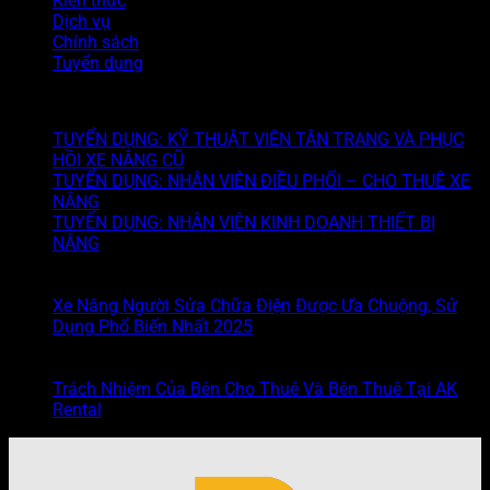
Kiến thức
Dịch vụ
Chính sách
Tuyển dụng
Tin mới
TUYỂN DỤNG: KỸ THUẬT VIÊN TÂN TRANG VÀ PHỤC
HỒI XE NÂNG CŨ
TUYỂN DỤNG: NHÂN VIÊN ĐIỀU PHỐI – CHO THUÊ XE
NÂNG
TUYỂN DỤNG: NHÂN VIÊN KINH DOANH THIẾT BỊ
NÂNG
22
Th12
Xe Nâng Người Sửa Chữa Điện Được Ưa Chuộng, Sử
Dụng Phổ Biến Nhất 2025
16
Th11
Trách Nhiệm Của Bên Cho Thuê Và Bên Thuê Tại AK
Rental